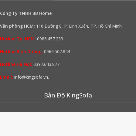
Công Ty TNHH BB Home
Văn phòng HCM:
116 Đường 8, P. Linh Xuân, TP. Hồ Chí Minh.
Hotline Tp. HCM:
0986.457.233
Hotline Bình Dương:
0969.507.844
Hotline Hà Nội:
0397.643.877
Email:
info@kingsofa.vn
.
Bản Đồ KingSofa