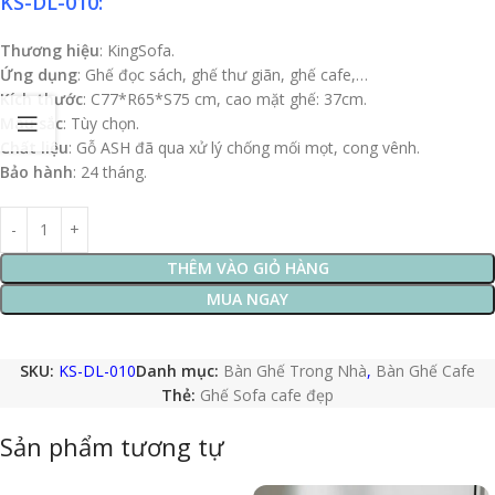
KS-DL-010:
Thương hiệu
: KingSofa.
Ứng dụng
: Ghế đọc sách, ghế thư giãn, ghế cafe,…
Kích thước
: C77*R65*S75 cm, cao mặt ghế: 37cm.
Màu sắc
: Tùy chọn.
Chất liệu
: Gỗ ASH đã qua xử lý chống mối mọt, cong vênh.
Bảo hành
: 24 tháng.
THÊM VÀO GIỎ HÀNG
MUA NGAY
SKU:
KS-DL-010
Danh mục:
Bàn Ghế Trong Nhà
,
Bàn Ghế Cafe
Thẻ:
Ghế Sofa cafe đẹp
Sản phẩm tương tự