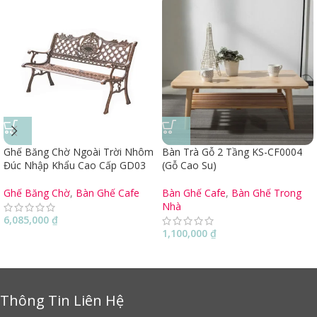
Ghế Băng Chờ Ngoài Trời Nhôm
Bàn Trà Gỗ 2 Tầng KS-CF0004
Đúc Nhập Khẩu Cao Cấp GD03
(Gỗ Cao Su)
Ghế Băng Chờ
,
Bàn Ghế Cafe
Bàn Ghế Cafe
,
Bàn Ghế Trong
Nhà
6,085,000
₫
1,100,000
₫
Thông Tin Liên Hệ