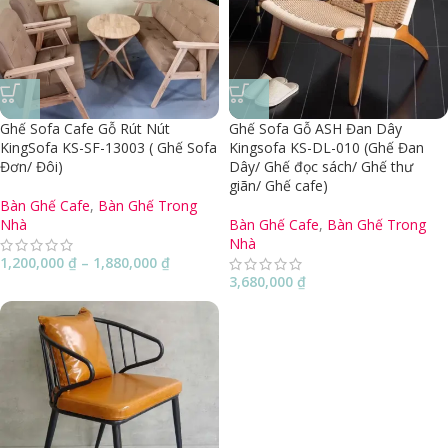
Ghế Sofa Cafe Gỗ Rút Nút
Ghế Sofa Gỗ ASH Đan Dây
KingSofa KS-SF-13003 ( Ghế Sofa
Kingsofa KS-DL-010 (Ghế Đan
Đơn/ Đôi)
Dây/ Ghế đọc sách/ Ghế thư
giãn/ Ghế cafe)
Bàn Ghế Cafe
,
Bàn Ghế Trong
Nhà
Bàn Ghế Cafe
,
Bàn Ghế Trong
Nhà
1,200,000
₫
–
1,880,000
₫
3,680,000
₫