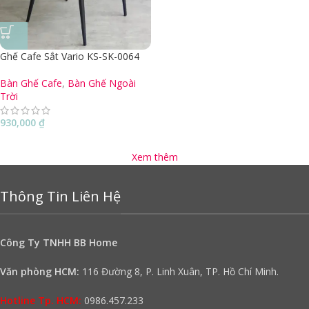
Ghế Cafe Sắt Vario KS-SK-0064
Bàn Ghế Cafe
,
Bàn Ghế Ngoài
Trời
930,000
₫
Xem thêm
Thông Tin Liên Hệ
Công Ty TNHH BB Home
Văn phòng HCM:
116 Đường 8, P. Linh Xuân, TP. Hồ Chí Minh.
Hotline Tp. HCM:
0986.457.233