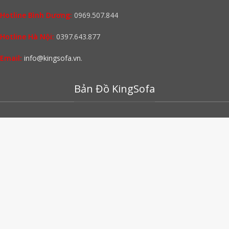
Hotline Bình Dương:
0969.507.844
Hotline Hà Nội:
0397.643.877
Email:
info@kingsofa.vn
.
Bản Đồ KingSofa