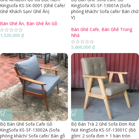
Kingsofa KS-SK-0001 (Ghế Cafe/
KingSofa KS-SF-13001A (Sofa
Ghế Khách Sạn/ Ghế Ăn)
phòng khách/ Sofa cafe/ Bàn chữ
V)
Bàn Ghế Ăn
,
Bàn Ghế Ăn Gỗ
Bàn Ghế Cafe
,
Bàn Ghế Trong
1,520,000
₫
Nhà
5,660,000
₫
Bộ Bàn Ghế Sofa Cafe Gỗ
Bộ Bàn Trà 2 Ghế Sofa Đơn Rút
KingSofa KS-SF-13002A (Sofa
Nút KingSofa KS-SF-13001C (Bộ
phòng khách/ Sofa cafe/ Bàn gỗ
gồm: 2 sofa đơn + 1 bàn tròn