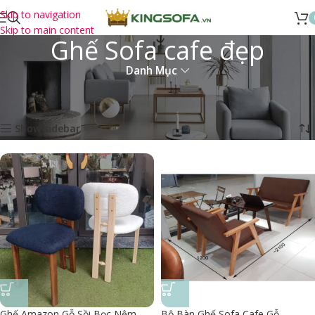
Skip to navigation
Skip to main content
Ghế Sofa cafe đẹp
Danh Mục
Trang chủ
Sản Phẩm
Sản phẩm được gắn thẻ “Ghế Sofa cafe đẹp”
Hiển thị 1–15 của 22 kết quả
Show sidebar
Ghế Amazon Gỗ Sồi Bọc Nệm
Bộ Bàn Ghế Sofa Cafe Gỗ