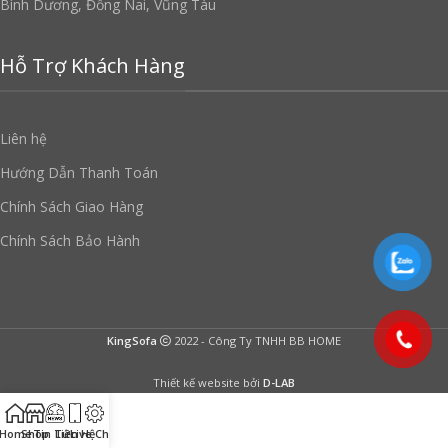
Bình Dương, Đồng Nai, Vũng Tàu
Hỗ Trợ Khách Hàng
Liên hệ
Hướng Dẫn Thanh Toán
Chính Sách Giao Hàng
Chính Sách Bảo Hành
KingSofa
2022 - Công Ty TNHH BB HOME
Thiết kế website bởi
D-LAB
Home
Shop
Tin Tức
Liên Hệ
Live Chat