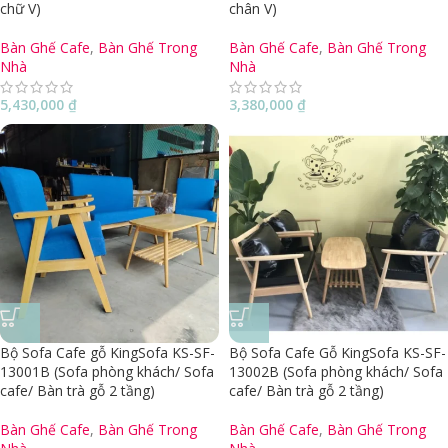
chữ V)
chân V)
Bàn Ghế Cafe
,
Bàn Ghế Trong
Bàn Ghế Cafe
,
Bàn Ghế Trong
Nhà
Nhà
5,430,000
₫
3,380,000
₫
Bộ Sofa Cafe gỗ KingSofa KS-SF-
Bộ Sofa Cafe Gỗ KingSofa KS-SF-
13001B (Sofa phòng khách/ Sofa
13002B (Sofa phòng khách/ Sofa
cafe/ Bàn trà gỗ 2 tầng)
cafe/ Bàn trà gỗ 2 tầng)
Bàn Ghế Cafe
,
Bàn Ghế Trong
Bàn Ghế Cafe
,
Bàn Ghế Trong