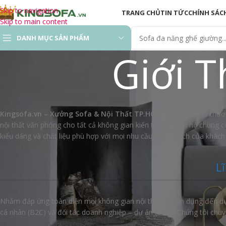
Skip to navigation
TRANG CHỦ
TIN TỨC
CHÍNH SÁC
Skip to main content
DANH MỤC SẢN PHẨM
Giới T
Sofa Hiện Đại
Sofa Phòng Khách
Sofa Gỗ
Kingsofa.vn – Xưởng Sofa & Nội Thất TP.HCM, Đồng Nai:
là thươ
Sofa Thư Giãn
nội thất văn phòng cho tất cả không gian kiến trúc tại căn hộ chung
kiểu dáng và chất liệu phù hợp với mọi nhu cầu và sở thích của khách
Ghế Sofa Chỉnh Điện
Sofa Giường ( Sofa
L
Bed)
Sofa Văn Phòng
Nhằm đáp ứng toàn diện mọi không gian nội thất từ dân dụng đến d
cá nhân (B2C) và đối tác doanh nghiệp – dự án (B2B). Chúng tôi chuy