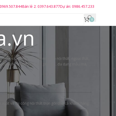
 0969.507.844
Bán lẻ 2: 0397.643.877
Dự án: 0986.457.233
0
a.vn
 xuất và kinh doanh các món đồ nội thất, ngoại thất,
n, quán cafe, khách sạn, văn phòng… đa dạng mẫu mã,
n xuất và thi công nội thất trọn gói cho cả khách hàng