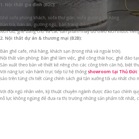
1. Nội thất gia đình (B2C):
Ghế sofa phòng khách, sofa thư giãn, sofa giường đa năng.
Bàn trà, bàn ăn, giường ngủ, bàn trang điểm.
Xích đu, ghế băng chờ và các sản phẩm may đo theo kích thước riêng
2. Nội thất dự án & thương mại (B2B):
Bàn ghế cafe, nhà hàng, khách sạn (trong nhà và ngoài trời).
Nội thất văn phòng: Bàn ghế làm việc, ghế công thái học, ghế đào tạ
Sản xuất theo bản vẽ thiết kế riêng cho các công trình căn hộ, biệt 
Với năng lực vận hành trực tiếp từ hệ thống
showroom tại Thủ Đức
sảo trên từng chi tiết cùng chính sách giá tận xưởng tối ưu nhất ch
Với đội ngũ nhân viên, kỹ thuật chuyên ngành được đào tạo chính quy
nỗ lực không ngừng để đưa ra thị trường những sản phẩm tốt nhất, c