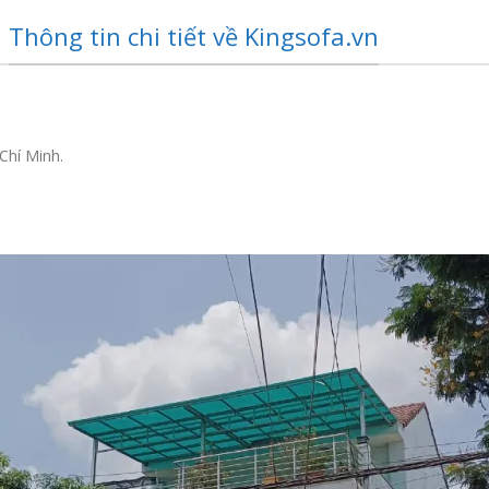
Thông tin chi tiết về Kingsofa.vn
Chí Minh.