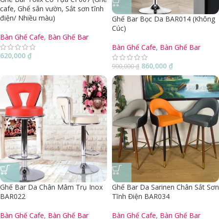
cafe, Ghế sân vườn, Sắt sơn tĩnh
điện/ Nhiều màu)
Ghế Bar Bọc Da BAR014 (Không
Cúc)
Bàn Ghế Cafe
,
Bàn Ghế Bar
Bàn Ghế Cafe
,
Bàn Ghế Bar
620,000
₫
860,000
₫
900,000
₫
Ghế Bar Da Chân Mâm Trụ Inox
Ghế Bar Da Sarinen Chân Sắt Sơn
BAR022
Tĩnh Điện BAR034
Bàn Ghế Cafe
,
Bàn Ghế Bar
Bàn Ghế Cafe
,
Bàn Ghế Bar