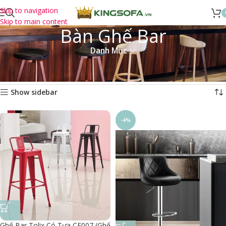
Skip to navigation
Skip to main content
Bàn Ghế Bar
Danh Mục
Trang chủ
Sản Phẩm
Bàn Ghế Cafe
Bàn Ghế Bar
Hiển thị 1–15 của 31 kết quả
Show sidebar
-4%
Ghế Bar Tolix Có Tựa CF007 (Ghế