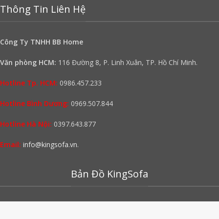
Thông Tin Liên Hệ
Công Ty TNHH BB Home
Văn phòng HCM:
116 Đường 8, P. Linh Xuân, TP. Hồ Chí Minh.
Hotline Tp. HCM:
0986.457.233
Hotline Bình Dương:
0969.507.844
Hotline Hà Nội:
0397.643.877
Email:
info@kingsofa.vn
.
Bản Đồ KingSofa