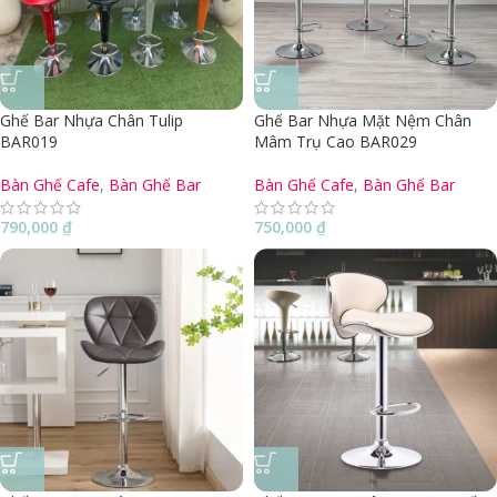
Ghế Bar Nhựa Chân Tulip
Ghế Bar Nhựa Mặt Nệm Chân
BAR019
Mâm Trụ Cao BAR029
Bàn Ghế Cafe
,
Bàn Ghế Bar
Bàn Ghế Cafe
,
Bàn Ghế Bar
790,000
₫
750,000
₫