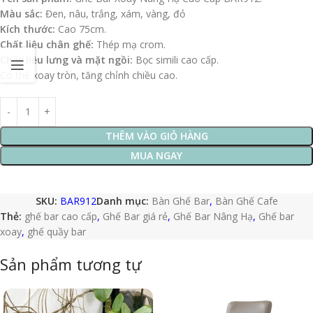
Màu sắc:
Đen, nâu, trắng, xám, vàng, đỏ
Kích thước:
Cao 75cm.
Chất liệu chân ghế:
Thép mạ crom.
Chất liệu lưng và mặt ngồi:
Bọc simili cao cấp.
Có thể xoay tròn, tăng chỉnh chiều cao.
THÊM VÀO GIỎ HÀNG
MUA NGAY
SKU:
BAR912
Danh mục:
Bàn Ghế Bar
,
Bàn Ghế Cafe
Thẻ:
ghế bar cao cấp
,
Ghế Bar giá rẻ
,
Ghế Bar Nâng Hạ
,
Ghế bar
xoay
,
ghế quầy bar
Sản phẩm tương tự