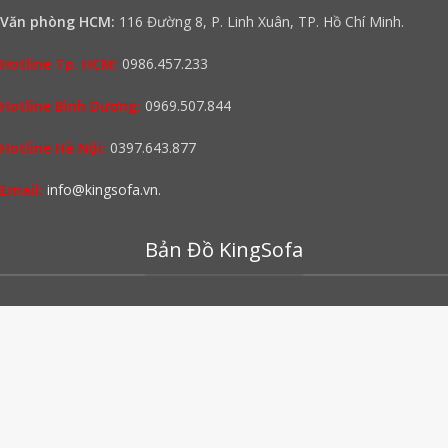
Văn phòng HCM:
116 Đường 8, P. Linh Xuân, TP. Hồ Chí Minh.
Hotline Tp. HCM:
0986.457.233
Hotline Bình Dương:
0969.507.844
Hotline Hà Nội:
0397.643.877
Email:
info@kingsofa.vn
.
Bản Đồ KingSofa