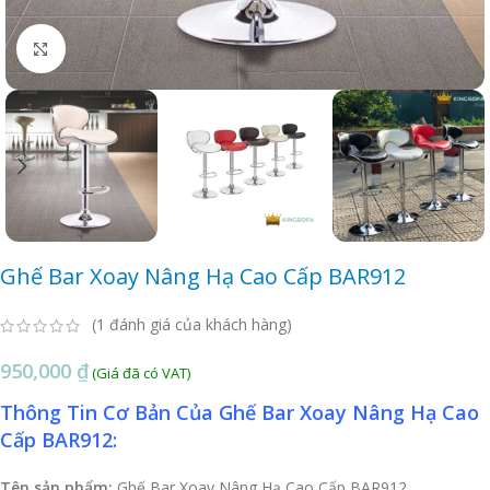
Click to enlarge
Ghế Bar Xoay Nâng Hạ Cao Cấp BAR912
(
1
đánh giá của khách hàng)
950,000
₫
Thông Tin Cơ Bản Của Ghế Bar Xoay Nâng Hạ Cao
Cấp BAR912:
Tên sản phẩm:
Ghế Bar Xoay Nâng Hạ Cao Cấp BAR912.