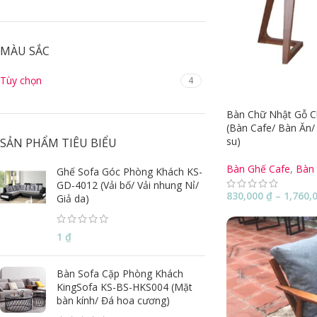
MÀU SẮC
Tùy chọn
4
Bàn Chữ Nhật Gỗ C
(Bàn Cafe/ Bàn Ăn/
su)
SẢN PHẨM TIÊU BIỂU
Bàn Ghế Cafe
,
Bàn
Ghế Sofa Góc Phòng Khách KS-
GD-4012 (Vải bố/ Vải nhung Nỉ/
830,000
₫
–
1,760,
Giả da)
1
₫
Bàn Sofa Cặp Phòng Khách
KingSofa KS-BS-HKS004 (Mặt
bàn kính/ Đá hoa cương)