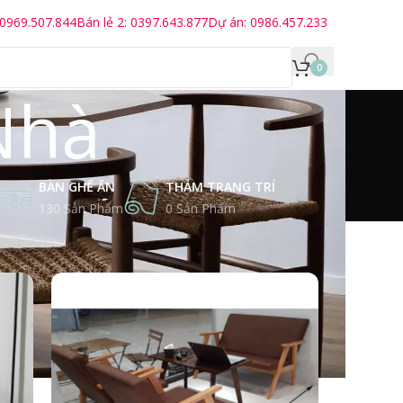
 0969.507.844
Bán lẻ 2: 0397.643.877
Dự án: 0986.457.233
0
Nhà
BÀN GHẾ ĂN
THẢM TRANG TRÍ
130 Sản Phẩm
0 Sản Phẩm