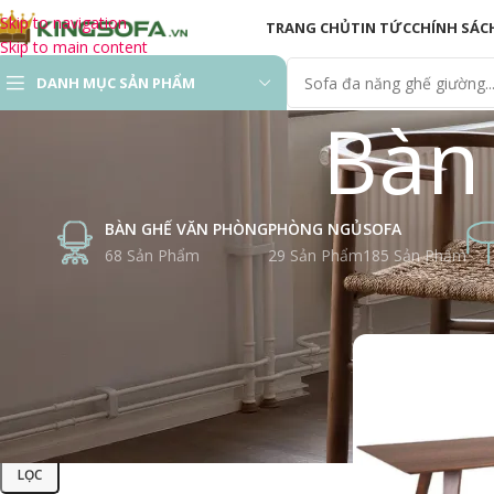
Skip to navigation
TRANG CHỦ
TIN TỨC
CHÍNH SÁC
Skip to main content
DANH MỤC SẢN PHẨM
Bàn
Sofa Hiện Đại
Sofa Phòng Khách
BÀN GHẾ VĂN PHÒNG
PHÒNG NGỦ
SOFA
Sofa Gỗ
68 Sản Phẩm
29 Sản Phẩm
185 Sản Phẩm
Sofa Thư Giãn
CHỌN MỨC GIÁ
Trang chủ
Sản Ph
Ghế Sofa Chỉnh Điện
Sofa Giường ( Sofa
Bed)
Sofa Văn Phòng
LỌC