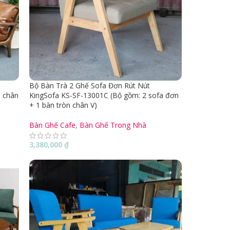
Bộ Bàn Trà 2 Ghế Sofa Đơn Rút Nút
e chân
KingSofa KS-SF-13001C (Bộ gồm: 2 sofa đơn
+ 1 bàn tròn chân V)
Bàn Ghế Cafe
,
Bàn Ghế Trong Nhà
3,380,000
₫