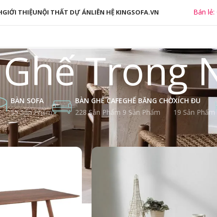
Bán lẻ:
H
GIỚI THIỆU
NỘI THẤT DỰ ÁN
LIÊN HỆ KINGSOFA.VN
 Ghế Trong 
BÀN SOFA
BÀN GHẾ CAFE
GHẾ BĂNG CHỜ
XÍCH ĐU
55 Sản Phẩm
228 Sản Phẩm
9 Sản Phẩm
19 Sản Phẩm
ẩm
Bàn Ghế Cafe
Bàn Ghế Trong Nhà