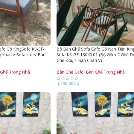
fe Gỗ KingSofa KS-SF-
Bộ Bàn Ghế Sofa Cafe Gỗ Nan Tiện Kin
 khách/ Sofa cafe/ Bàn
Sofa KS-GF-13040.01 (Bộ Gồm 2 Ghế Đơ
Ghế Đôi, 1 Bàn Chân V)
 Ghế Trong Nhà
Bàn Ghế Cafe
,
Bàn Ghế Trong Nhà
4,730,000
₫