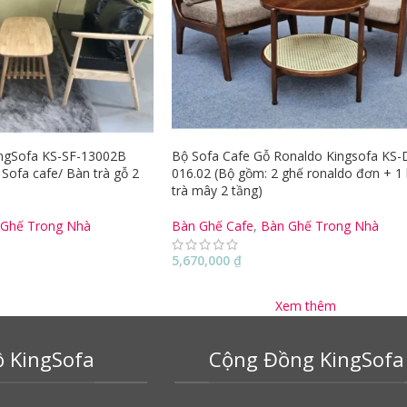
ingSofa KS-SF-13002B
Bộ Sofa Cafe Gỗ Ronaldo Kingsofa KS-
Sofa cafe/ Bàn trà gỗ 2
016.02 (Bộ gồm: 2 ghế ronaldo đơn + 1
trà mây 2 tầng)
 Ghế Trong Nhà
Bàn Ghế Cafe
,
Bàn Ghế Trong Nhà
5,670,000
₫
Xem thêm
 KingSofa
Cộng Đồng KingSofa