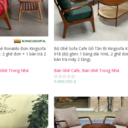
hế Ronaldo Đơn Kingsofa
Bộ Ghế Sofa Cafe Gỗ Tần Bì Kingsofa 
 2 ghế đơn + 1 bàn trà 2
018 (Bộ gồm: 1 băng dài 1m6, 2 ghế đơ
bàn trà mây 2 tầng)
 Ghế Trong Nhà
Bàn Ghế Cafe
,
Bàn Ghế Trong Nhà
9,890,000
₫