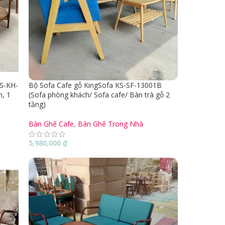
KS-KH-
Bộ Sofa Cafe gỗ KingSofa KS-SF-13001B
n, 1
(Sofa phòng khách/ Sofa cafe/ Bàn trà gỗ 2
tầng)
Bàn Ghế Cafe
,
Bàn Ghế Trong Nhà
5,980,000
₫