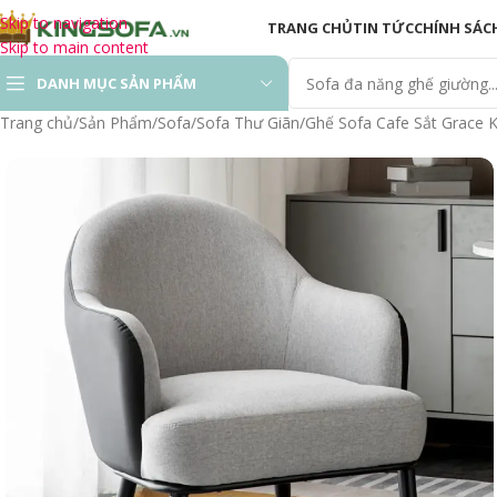
Skip to navigation
TRANG CHỦ
TIN TỨC
CHÍNH SÁC
Skip to main content
DANH MỤC SẢN PHẨM
Trang chủ
Sản Phẩm
Sofa
Sofa Thư Giãn
Ghế Sofa Cafe Sắt Grace 
Sofa Hiện Đại
Sofa Phòng Khách
Sofa Gỗ
Sofa Thư Giãn
Ghế Sofa Chỉnh Điện
Sofa Giường ( Sofa
Bed)
Sofa Văn Phòng