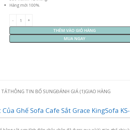
Hàng mới 100%.
THÊM VÀO GIỎ HÀNG
MUA NGAY
 TẢ
THÔNG TIN BỔ SUNG
ĐÁNH GIÁ (1)
GIAO HÀNG
 Của Ghế Sofa Cafe Sắt Grace KingSofa KS
 bằng sắt sơn tĩnh điện chắc chắn đã được qua xử lý giúp ghế chịu lự