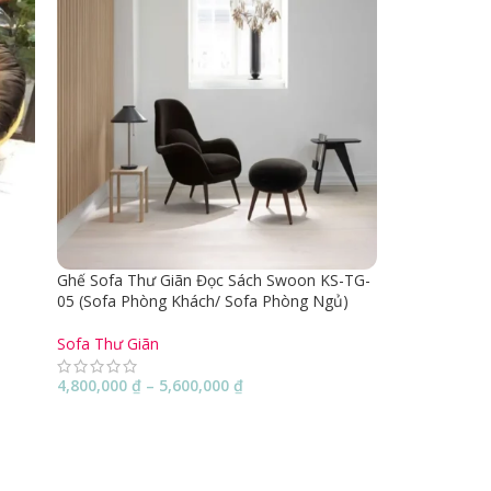
Ghế Sofa Thư Giãn Đọc Sách Swoon KS-TG-
Ghế Sofa Th
05 (Sofa Phòng Khách/ Sofa Phòng Ngủ)
Ngủ)
Sofa Thư Giãn
Sofa Thư Gi
4,800,000
₫
–
5,600,000
₫
5,600,000
₫