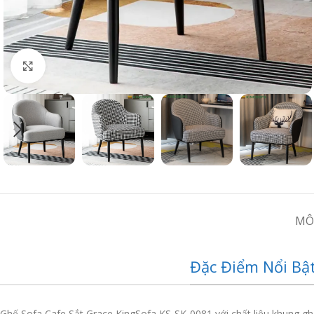
Click to enlarge
MÔ
Đặc Điểm Nổi Bật
Ghế Sofa Cafe Sắt Grace KingSofa KS-SK-0081 với chất liệu khung ghế