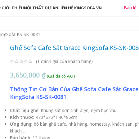
Bán lẻ:
H
GIỚI THIỆU
NỘI THẤT DỰ ÁN
LIÊN HỆ KINGSOFA.VN
KingSofa KS-SK-0081
Ghế Sofa Cafe Sắt Grace KingSofa KS-SK-008
(
1
đánh giá của khách hàng)
3,650,000
₫
Thông Tin Cơ Bản Của Ghế Sofa Cafe Sắt Grace
KingSofa KS-SK-0081:
Chất liệu ghế
: Khung sắt sơn tĩnh điện, nệm bọc vải.
Kích thước
: R70*S75*H40*85cm
Ứng dụng
: bộ bàn ghế cafe, nhà hàng, homestay, khách sạn, 
khách,…
Bảo hành
: 12 tháng.