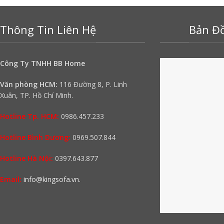
Thông Tin Liên Hệ
Bản Đồ
Công Ty TNHH BB Home
Văn phòng HCM:
116 Đường 8, P. Linh
Xuân, TP. Hồ Chí Minh.
Hotline Tp. HCM:
0986.457.233
Hotline Bình Dương:
0969.507.844
Hotline Hà Nội:
0397.643.877
Email:
info@kingsofa.vn
.