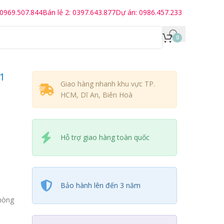
 0969.507.844
Bán lẻ 2: 0397.643.877
Dự án: 0986.457.233
0
1
Giao hàng nhanh khu vực TP.
HCM, Dĩ An, Biên Hoà
Hỗ trợ giao hàng toàn quốc
Bảo hành lên đến 3 năm
phòng