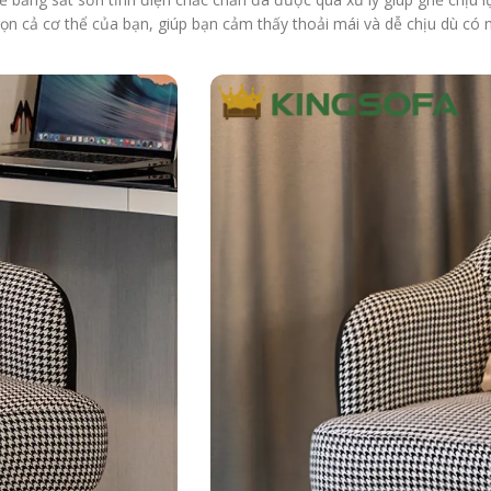
 cả cơ thể của bạn, giúp bạn cảm thấy thoải mái và dễ chịu dù có ng