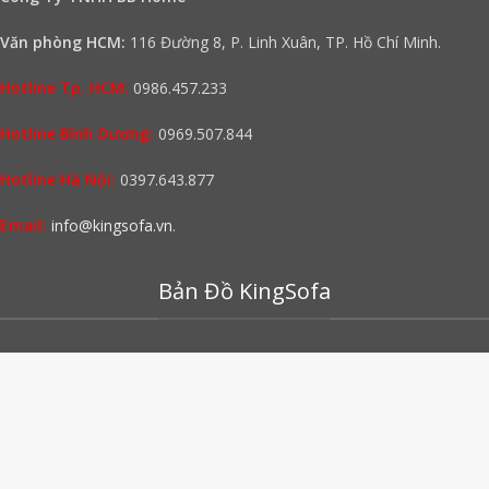
Văn phòng HCM:
116 Đường 8, P. Linh Xuân, TP. Hồ Chí Minh.
Hotline Tp. HCM:
0986.457.233
Hotline Bình Dương:
0969.507.844
Hotline Hà Nội:
0397.643.877
Email:
info@kingsofa.vn
.
Bản Đồ KingSofa