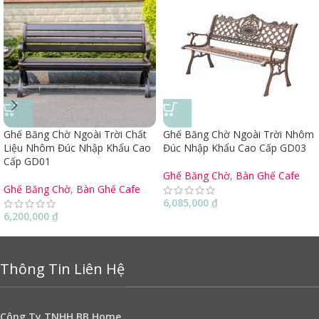
Ghế Băng Chờ Ngoài Trời Chất
Ghế Băng Chờ Ngoài Trời Nhôm
Liệu Nhôm Đúc Nhập Khẩu Cao
Đúc Nhập Khẩu Cao Cấp GD03
Cấp GD01
Ghế Băng Chờ
,
Bàn Ghế Cafe
Ghế Băng Chờ
,
Bàn Ghế Cafe
6,085,000
₫
6,200,000
₫
Thông Tin Liên Hệ
Công Ty TNHH BB Home