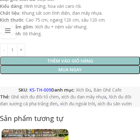
Kiểu dáng
: Hình trứng, hoa văn caro rối.
Chất liệu
: Khung sắt sơn tĩnh điện, đan mây nhựa.
Kích thước
: Cao 75 cm, ngang 120 cm, sâu 120 cm.
Sản phẩm gồm
: Xích đu + nệm vải/ nhung.
Bảo hành
: 06 tháng.
THÊM VÀO GIỎ HÀNG
MUA NGAY
SKU:
KS-TH-009
Danh mục:
Xích Đu
,
Bàn Ghế Cafe
Thẻ:
Ghế xích đu đôi tổ chim
,
xích đu đan mây nhựa
,
Xích đu đôi
đan xương cá pha trắng đen
,
xích đu ngoài trời
,
xích đu sân vườn
Sản phẩm tương tự