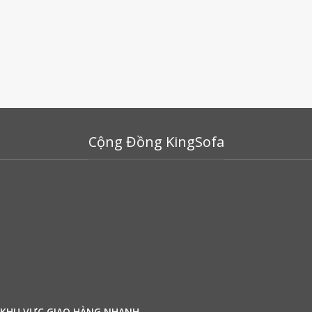
Cộng Đồng KingSofa
KHU VỰC GIAO HÀNG NHANH