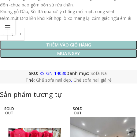
đôn -chưa bao gồm bồn sứ rửa chân.
Khung gỗ Dầu, Sồi đã qua xử lý chống mối mọt, cong vênh
Đệm mút D40 liền khối kết hợp lò xo mang lại cảm giác ngồi êm ái
THÊM VÀO GIỎ HÀNG
MUA NGAY
SKU:
KS-GN-14030
Danh mục:
Sofa Nail
Thẻ:
Ghế sofa nail đẹp
,
Ghế sofa nail giá rẻ
Sản phẩm tương tự
SOLD
SOLD
OUT
OUT