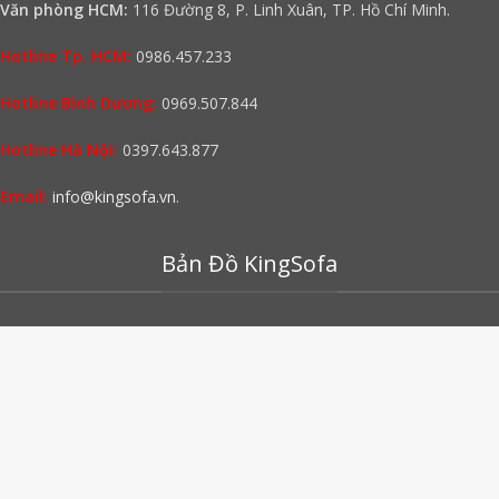
Văn phòng HCM:
116 Đường 8, P. Linh Xuân, TP. Hồ Chí Minh.
Hotline Tp. HCM:
0986.457.233
Hotline Bình Dương:
0969.507.844
Hotline Hà Nội:
0397.643.877
Email:
info@kingsofa.vn
.
Bản Đồ KingSofa