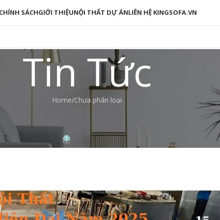
CHÍNH SÁCH
GIỚI THIỆU
NỘI THẤT DỰ ÁN
LIÊN HỆ KINGSOFA.VN
Tin Tức
Home
Chưa phân loại
 PHÂN LOẠI
ất Phòng Khách Hiện Đại Năm 202
1
 Nga
On 15/10/2025