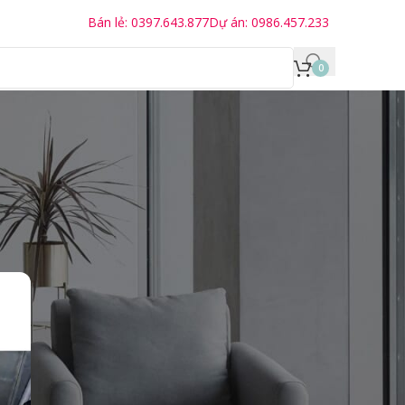
Bán lẻ: 0397.643.877
Dự án: 0986.457.233
0
DANH MỤC BÀI VIẾT
5
Chưa phân loại
Du Lịch
Kiến Thức KingSofa
Tin Tức KingSofa
BÀI VIẾT GẦN ĐÂY