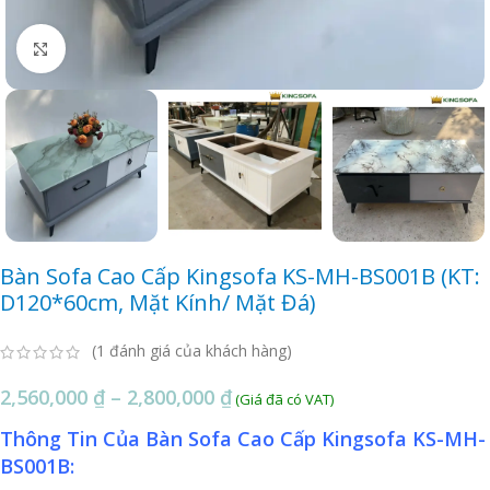
Click to enlarge
Bàn Sofa Cao Cấp Kingsofa KS-MH-BS001B (KT:
D120*60cm, Mặt Kính/ Mặt Đá)
(
1
đánh giá của khách hàng)
2,560,000
₫
–
2,800,000
₫
Thông Tin Của Bàn Sofa Cao Cấp Kingsofa KS-MH-
BS001B: