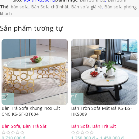
Thẻ:
bàn sofa
,
Bàn Sofa chữ nhật
,
Bàn sofa giá rẻ
,
Bàn sofa phòng
khách
Sản phẩm tương tự
Bàn Trà Sofa Khung Inox Cắt
Bàn Tròn Sofa Mặt Đá KS-BS-
CNC KS-SF-BT004
HKS009
Bàn Sofa
,
Bàn Trà Sắt
Bàn Sofa
,
Bàn Trà Sắt
9,710,000
₫
1,250,000
₫
–
1,450,000
₫