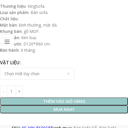
Thương hiệu
: KingSofa.
Loại sản phẩm
: Bàn sofa.
Chất liệu
:
Mặt bàn
: kính thường, mặt đá.
Khung bàn
: gỗ MDF.
Chân bàn
: Kim loại.
Kích thước
: D120*R60 cm.
Bảo hành
: 6 tháng.
VẬT LIỆU
THÊM VÀO GIỎ HÀNG
MUA NGAY
SKU:
KS-MH-BS001B
Danh mục:
Bàn Sofa Gỗ
,
Bàn Sofa