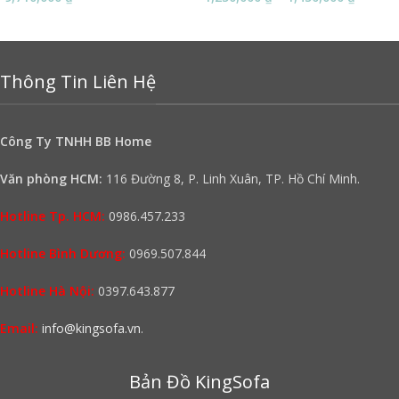
Thông Tin Liên Hệ
Công Ty TNHH BB Home
Văn phòng HCM:
116 Đường 8, P. Linh Xuân, TP. Hồ Chí Minh.
Hotline Tp. HCM:
0986.457.233
Hotline Bình Dương:
0969.507.844
Hotline Hà Nội:
0397.643.877
Email:
info@kingsofa.vn
.
Bản Đồ KingSofa