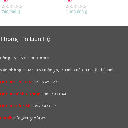
Loại
Loại
760,000
₫
1,100,000
₫
Thông Tin Liên Hệ
Công Ty TNHH BB Home
Văn phòng HCM:
116 Đường 8, P. Linh Xuân, TP. Hồ Chí Minh.
Hotline Tp. HCM:
0986.457.233
Hotline Bình Dương:
0969.507.844
Hotline Hà Nội:
0397.643.877
Email:
info@kingsofa.vn
.