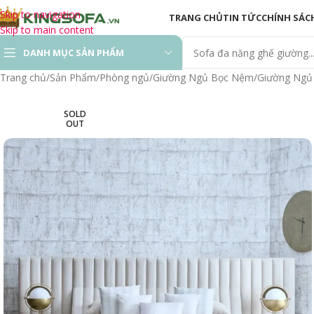
Skip to navigation
TRANG CHỦ
TIN TỨC
CHÍNH SÁC
Skip to main content
DANH MỤC SẢN PHẨM
Trang chủ
Sản Phẩm
Phòng ngủ
Giường Ngủ Bọc Nệm
Giường Ngủ
Sofa Hiện Đại
SOLD
OUT
Sofa Phòng Khách
Sofa Gỗ
Sofa Thư Giãn
Ghế Sofa Chỉnh Điện
Sofa Giường ( Sofa
Bed)
Sofa Văn Phòng