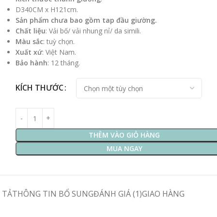
D340CM x H121cm.
Sản phẩm chưa bao gồm tap đầu giường.
Chất liệu
: Vải bố/ vải nhung nỉ/ da simili.
Màu sắc
: tuỳ chọn.
Xuất xứ
: Việt Nam.
Bảo hành
: 12 tháng.
KÍCH THƯỚC
THÊM VÀO GIỎ HÀNG
MUA NGAY
 TẢ
THÔNG TIN BỔ SUNG
ĐÁNH GIÁ (1)
GIAO HÀNG