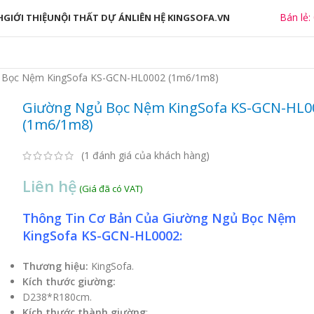
Bán lẻ:
H
GIỚI THIỆU
NỘI THẤT DỰ ÁN
LIÊN HỆ KINGSOFA.VN
 Bọc Nệm KingSofa KS-GCN-HL0002 (1m6/1m8)
Giường Ngủ Bọc Nệm KingSofa KS-GCN-HL0
(1m6/1m8)
(
1
đánh giá của khách hàng)
Liên hệ
Thông Tin Cơ Bản Của Giường Ngủ Bọc Nệm
KingSofa KS-GCN-HL0002:
Thương hiệu:
KingSofa.
Kích thước giường:
D238*R180cm.
Kích thước thành giường
: