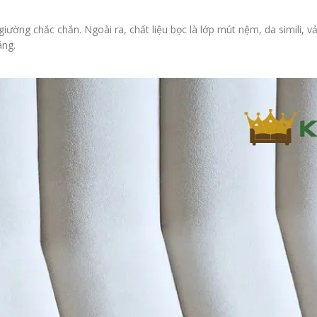
ờng chắc chắn. Ngoài ra, chất liệu bọc là lớp mút nệm, da simili, vả
áng.