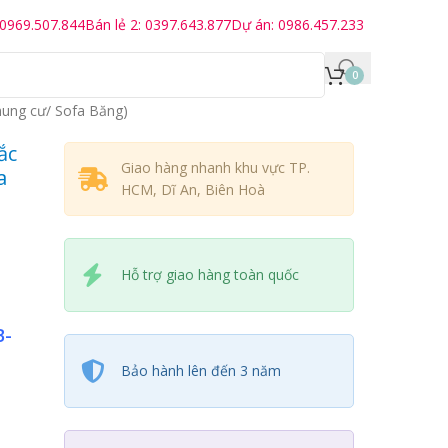
 0969.507.844
Bán lẻ 2: 0397.643.877
Dự án: 0986.457.233
0
ung cư/ Sofa Băng)
ắc
Giao hàng nhanh khu vực TP.
a
HCM, Dĩ An, Biên Hoà
Hỗ trợ giao hàng toàn quốc
B-
Bảo hành lên đến 3 năm