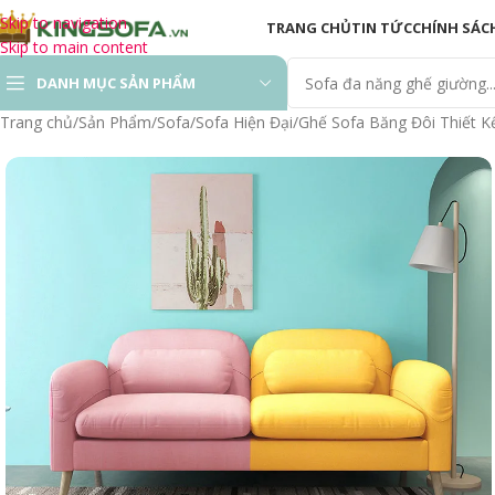
Skip to navigation
TRANG CHỦ
TIN TỨC
CHÍNH SÁC
Skip to main content
DANH MỤC SẢN PHẨM
Trang chủ
Sản Phẩm
Sofa
Sofa Hiện Đại
Ghế Sofa Băng Đôi Thiết K
Sofa Hiện Đại
Sofa Phòng Khách
Sofa Gỗ
Sofa Thư Giãn
Ghế Sofa Chỉnh Điện
Sofa Giường ( Sofa
Bed)
Sofa Văn Phòng