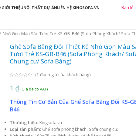
Bán lẻ:
H
GIỚI THIỆU
NỘI THẤT DỰ ÁN
LIÊN HỆ KINGSOFA.VN
ế Nhỏ Gọn Màu Sắc Tươi Trẻ KS-GB-B46 (Sofa Phòng Khách/ Sofa Ch
Ghế Sofa Băng Đôi Thiết Kế Nhỏ Gọn Màu S
Tươi Trẻ KS-GB-B46 (Sofa Phòng Khách/ Sof
Chung cư/ Sofa Băng)
(
1
đánh giá của khách hàng)
1
₫
Thông Tin Cơ Bản Của Ghế Sofa Băng Đôi KS-G
B46:
Thương hiệu
: Kingsofa.vn
Loại sản phẩm
: Ghế sofa phòng khách, Sofa chung cư.
Kích thước
: 180×75 cm (kích thước có thể thay đổi).