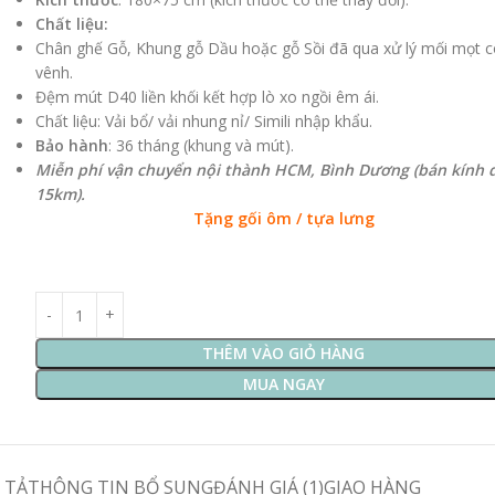
Chất liệu:
Chân ghế Gỗ, Khung gỗ Dầu hoặc gỗ Sồi đã qua xử lý mối mọt 
vênh.
Đệm mút D40 liền khối kết hợp lò xo ngồi êm ái.
Chất liệu: Vải bổ/ vải nhung nỉ/ Simili nhập khẩu.
Bảo hành
: 36 tháng (khung và mút).
Miễn phí vận chuyển nội thành HCM, Bình Dương (bán kính 
15km).
Tặng gối ôm / tựa lưng
THÊM VÀO GIỎ HÀNG
MUA NGAY
 TẢ
THÔNG TIN BỔ SUNG
ĐÁNH GIÁ (1)
GIAO HÀNG