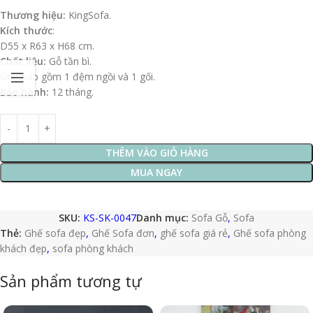
Thương hiệu:
KingSofa.
Kích thước
:
D55 x R63 x H68 cm.
Chất liệu:
Gỗ tần bì.
Ghế bao gồm 1 đệm ngồi và 1 gối.
Bảo hành:
12 tháng.
THÊM VÀO GIỎ HÀNG
MUA NGAY
SKU:
KS-SK-0047
Danh mục:
Sofa Gỗ
,
Sofa
Thẻ:
Ghế sofa đẹp
,
Ghế Sofa đơn
,
ghế sofa giá rẻ
,
Ghế sofa phòng
khách đẹp
,
sofa phòng khách
Sản phẩm tương tự