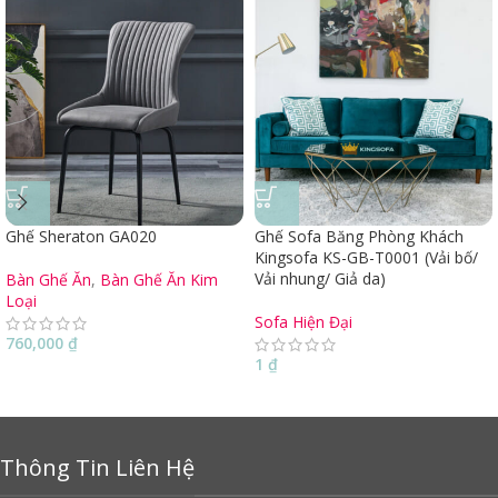
Ghế Sheraton GA020
Ghế Sofa Băng Phòng Khách
Kingsofa KS-GB-T0001 (Vải bố/
Vải nhung/ Giả da)
Bàn Ghế Ăn
,
Bàn Ghế Ăn Kim
Loại
Sofa Hiện Đại
760,000
₫
1
₫
Thông Tin Liên Hệ