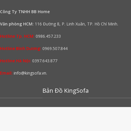
Công Ty TNHH BB Home
Văn phòng HCM:
116 Đường 8, P. Linh Xuân, TP. Hồ Chí Minh.
Hotline Tp. HCM:
0986.457.233
Hotline Bình Dương:
0969.507.844
Hotline Hà Nội:
0397.643.877
Email:
info@kingsofa.vn
.
Bản Đồ KingSofa