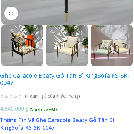
Click to enlarge
Ghế Caracole Beaty Gỗ Tần Bì KingSofa KS-SK-
0047
(
1
đánh giá của khách hàng)
4,640,000
₫
Thông Tin Về Ghế Caracole Beaty Gỗ Tần Bì
KingSofa KS-SK-0047: